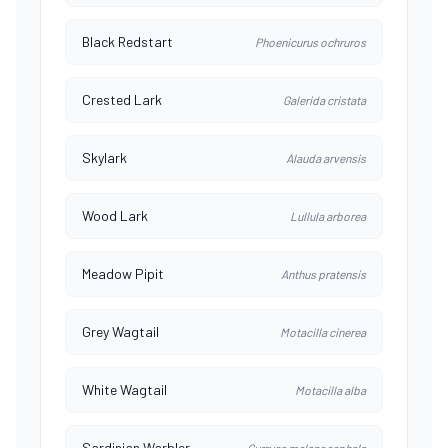
Black Redstart
Phoenicurus ochruros
Crested Lark
Galerida cristata
Skylark
Alauda arvensis
Wood Lark
Lullula arborea
Meadow Pipit
Anthus pratensis
Grey Wagtail
Motacilla cinerea
White Wagtail
Motacilla alba
Sardinian Warbler
Curruca melanocephala