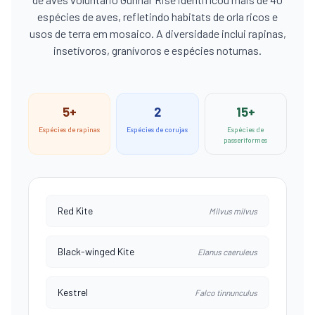
espécies de aves, refletindo habitats de orla ricos e
usos de terra em mosaico. A diversidade inclui rapinas,
insetívoros, granívoros e espécies noturnas.
5+
2
15+
Espécies de rapinas
Espécies de corujas
Espécies de
passeriformes
Red Kite
Milvus milvus
Black-winged Kite
Elanus caeruleus
Kestrel
Falco tinnunculus