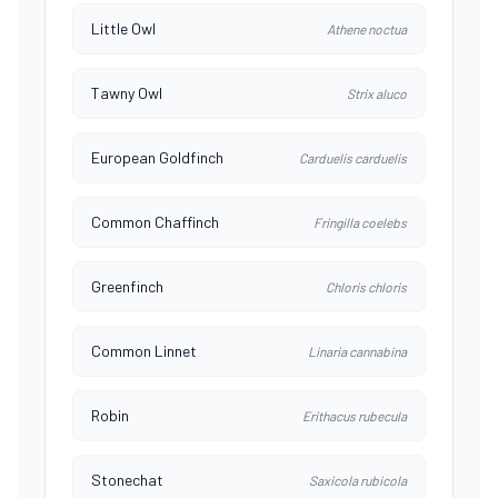
Little Owl
Athene noctua
Tawny Owl
Strix aluco
European Goldfinch
Carduelis carduelis
Common Chaffinch
Fringilla coelebs
Greenfinch
Chloris chloris
Common Linnet
Linaria cannabina
Robin
Erithacus rubecula
Stonechat
Saxicola rubicola