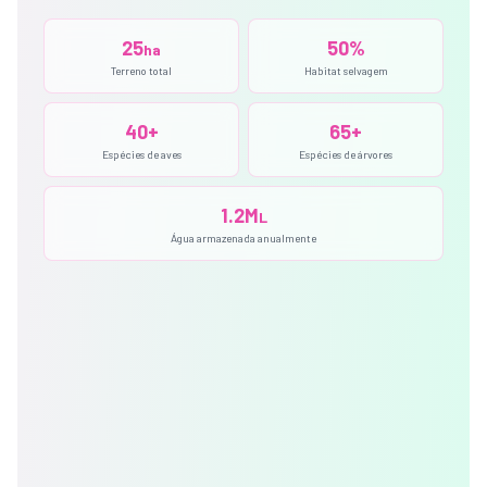
25
50%
ha
Terreno total
Habitat selvagem
40+
65+
Espécies de aves
Espécies de árvores
1.2M
L
Água armazenada anualmente