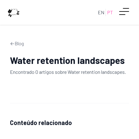
EN
PT
←
Blog
Water retention landscapes
Encontrado
0
artigo
s
sobre
Water retention landscapes
.
Conteúdo relacionado