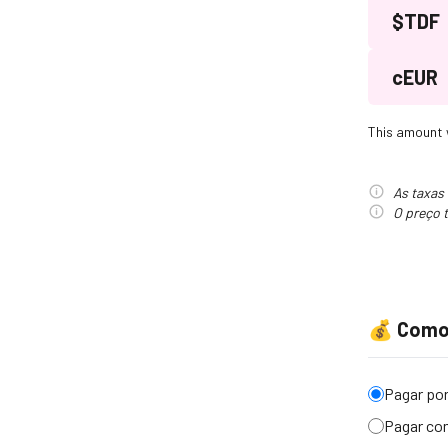
$TDF
cEUR
This amount w
As taxas
O preço 
💰
Como 
Pagar por
Pagar co