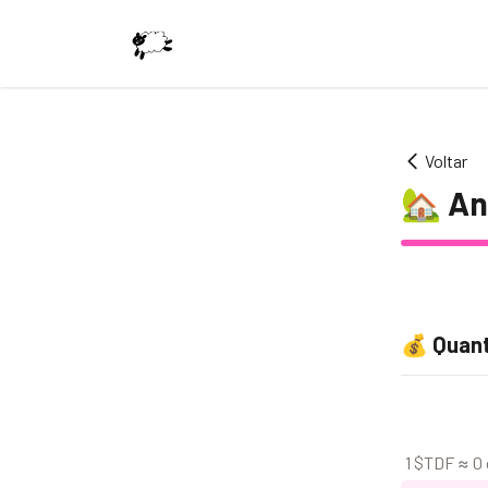
Voltar
🏡
An
💰
Quant
1
$TDF
≈
0