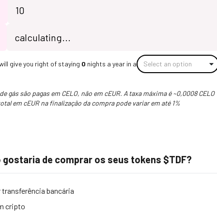
ill give you right of staying
0
nights a year in a
Select an option
 de gás são pagas em CELO, não em cEUR. A taxa máxima é ~0,0008 CELO
total em cEUR na finalização da compra pode variar em até 1%
gostaria de comprar os seus tokens $TDF?
 transferência bancária
m cripto