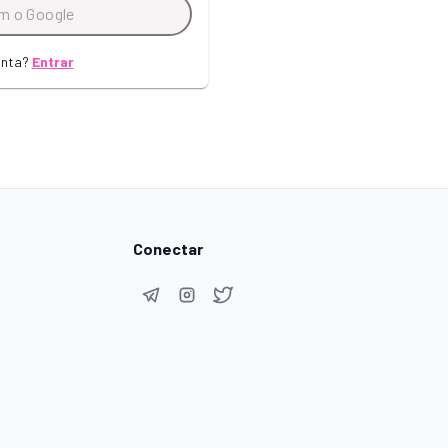
m o Google
onta?
Entrar
Conectar