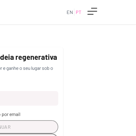
EN
PT
ldeia regenerativa
r e ganhe o seu lugar sob o
 por email
NUAR