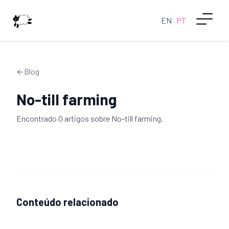
EN
PT
←
Blog
No-till farming
Encontrado
0
artigo
s
sobre
No-till farming
.
Conteúdo relacionado